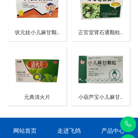
状元娃小儿麻甘颗..
正官堂肾石通颗粒..
元典清火片
小葫芦宝小儿麻甘..
网站首页
走进飞鸽
产品中心