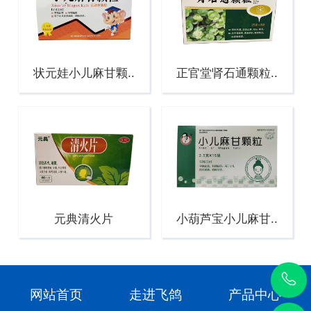
状元娃小儿麻甘颗..
正官堂肾石通颗粒..
元典清火片
小葫芦宝小儿麻甘..
网站首页
走进飞鸽
产品中心